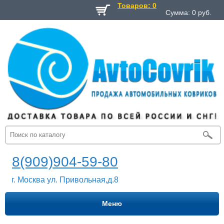
Товаров: 0
Сумма:
0
руб.
8(909)904-59-80
г. Москва ул. Привольная,д.8
Меню