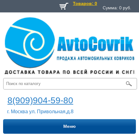
Товаров: 0
Сумма:
0
руб.
8(909)904-59-80
г. Москва ул. Привольная,д.8
Меню