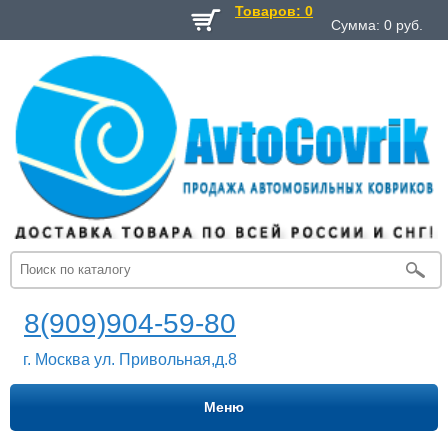
Товаров: 0
Сумма:
0
руб.
8(909)904-59-80
г. Москва ул. Привольная,д.8
Меню