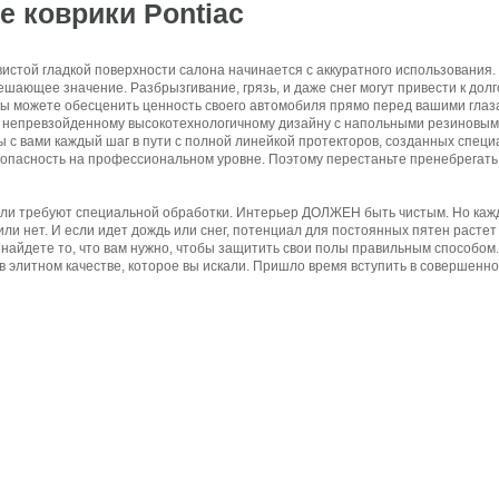
е коврики Pontiac
стой гладкой поверхности салона начинается с аккуратного использования. 
ешающее значение. Разбрызгивание, грязь, и даже снег могут привести к дол
ы можете обесценить ценность своего автомобиля прямо перед вашими глаза
 непревзойденному высокотехнологичному дизайну с напольными резиновым
 мы с вами каждый шаг в пути с полной линейкой протекторов, созданных сп
езопасность на профессиональном уровне. Поэтому перестаньте пренебрегать
и требуют специальной обработки. Интерьер ДОЛЖЕН быть чистым. Но каждый 
или нет. И если идет дождь или снег, потенциал для постоянных пятен расте
найдете то, что вам нужно, чтобы защитить свои полы правильным способом.
 в элитном качестве, которое вы искали. Пришло время вступить в совершенн