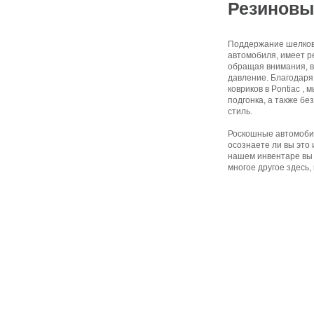
Резиновы
Поддержание шелкови
автомобиля, имеет р
обращая внимания, в
давление. Благодаря
ковриков в Pontiac ,
подгонка, а также б
стиль.
Роскошные автомобил
осознаете ли вы это 
нашем инвентаре вы 
многое другое здесь,