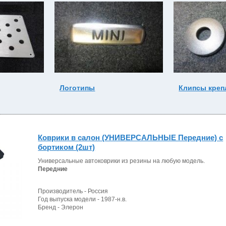
Логотипы
Клипсы креп
Коврики в салон (УНИВЕРСАЛЬНЫЕ Передние) с
бортиком (2шт)
Универсальные автоковрики из резины на любую модель.
Передние
Производитель - Россия
Год выпуска модели - 1987-н.в.
Бренд - Элерон
Сезонность - зима\лето
Вес, кг - 3.0