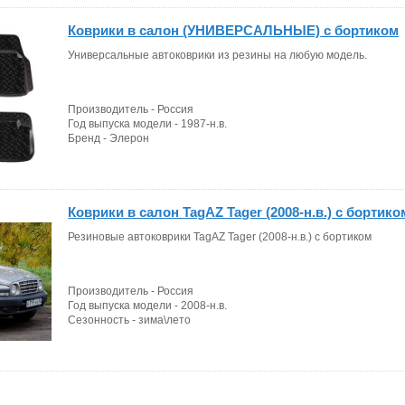
Кол-во элементов - 2
Бортик, мм - 30
Коврики в салон (УНИВЕРСАЛЬНЫЕ) с бортиком
Универсальные автоковрики из резины на любую модель.
Производитель - Россия
Год выпуска модели - 1987-н.в.
Бренд - Элерон
Сезонность - зима\лето
Вес, кг - 3.0
Кол-во элементов - 4
Бортик, мм - 30
Коврики в салон TagAZ Tager (2008-н.в.) с бортико
Резиновые автоковрики TagAZ Tager (2008-н.в.) с бортиком
Производитель - Россия
Год выпуска модели - 2008-н.в.
Сезонность - зима\лето
Вес, кг - 3.0
Кол-во элементов - 4
Бортик, мм - 30