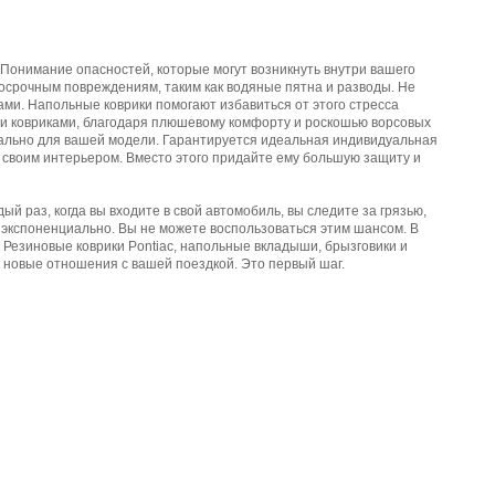
Понимание опасностей, которые могут возникнуть внутри вашего
госрочным повреждениям, таким как водяные пятна и разводы. Не
ми. Напольные коврики помогают избавиться от этого стресса
и ковриками, благодаря плюшевому комфорту и роскошью ворсовых
ециально для вашей модели. Гарантируется идеальная индивидуальная
 своим интерьером. Вместо этого придайте ему большую защиту и
раз, когда вы входите в свой автомобиль, вы следите за грязью,
т экспоненциально. Вы не можете воспользоваться этим шансом. В
 Резиновые коврики Pontiac, напольные вкладыши, брызговики и
о новые отношения с вашей поездкой. Это первый шаг.