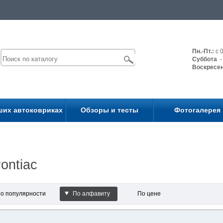
Пн.-Пт.:
с 0
Суббота
- 
Воскресе
ших автоковриках
Обзоры и тесты
Фотогалерея
ontiac
о популярности
По алфавиту
По цене