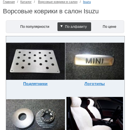
Главная
/
Каталог
/
Ворсовые коврики в салон
/
Isuzu
Ворсовые коврики в салон Isuzu
По популярности
По алфавиту
По цене
Подпятники
Логотипы