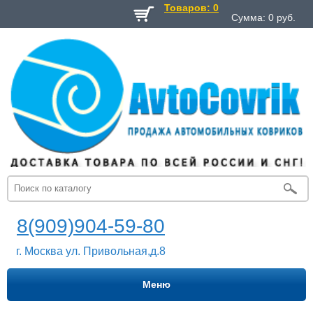
Товаров: 0
Сумма:
0
руб.
8(909)904-59-80
г. Москва ул. Привольная,д.8
Меню