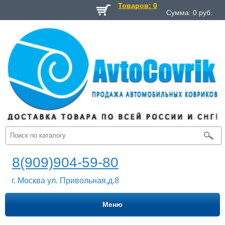
Товаров: 0
Сумма:
0
руб.
8(909)904-59-80
г. Москва ул. Привольная,д.8
Меню