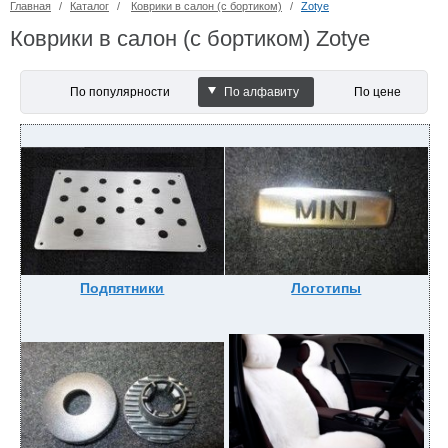
Главная
/
Каталог
/
Коврики в салон (с бортиком)
/
Zotye
Коврики в салон (с бортиком) Zotye
По популярности
По алфавиту
По цене
Подпятники
Логотипы