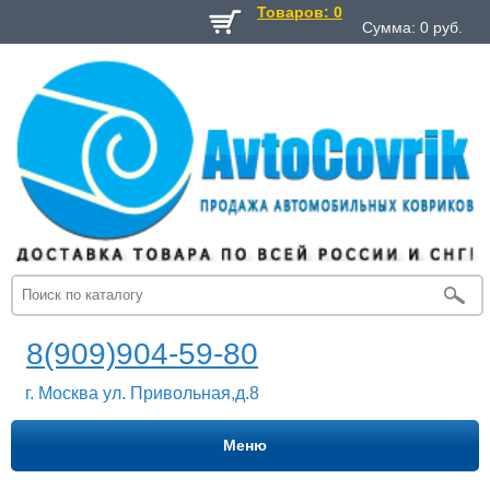
Товаров: 0
Сумма:
0
руб.
8(909)904-59-80
г. Москва ул. Привольная,д.8
Меню