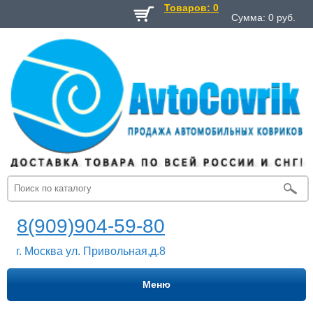
Товаров: 0
Сумма:
0
руб.
8(909)904-59-80
г. Москва ул. Привольная,д.8
Меню