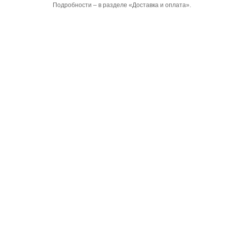
Подробности – в разделе «Доставка и оплата».
Телефон:
+7 909 904 59 80
Электронная почта:
avtocovrik@list.ru