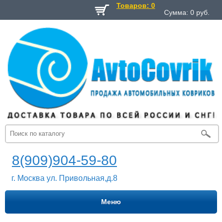
Товаров: 0
Сумма:
0
руб.
8(909)904-59-80
г. Москва ул. Привольная,д.8
Меню