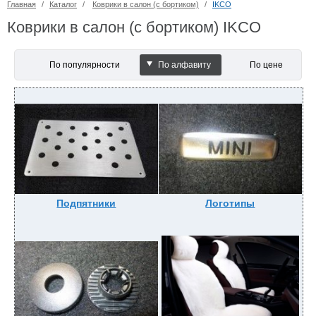
Главная
/
Каталог
/
Коврики в салон (с бортиком)
/
IKCO
Коврики в салон (с бортиком) IKCO
По популярности
По алфавиту
По цене
Подпятники
Логотипы