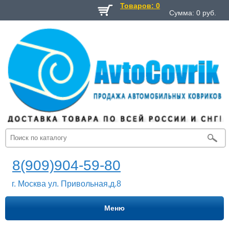
Товаров: 0
Сумма:
0
руб.
8(909)904-59-80
г. Москва ул. Привольная,д.8
Меню