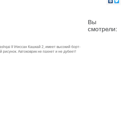
Вы
смотрели:
ashqai II \Ниссан Кашкай 2, имеет высокий борт-
 рисунок. Автоковрик не пахнет и не дубеет!