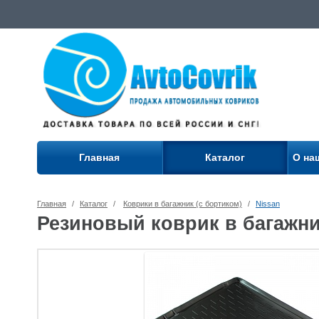
Главная
Каталог
О на
Главная
/
Каталог
/
Коврики в багажник (с бортиком)
/
Nissan
Резиновый коврик в багажник