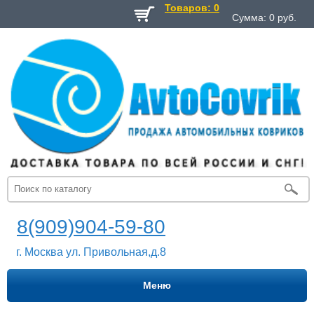
Товаров: 0
Сумма:
0
руб.
8(909)904-59-80
г. Москва ул. Привольная,д.8
Меню