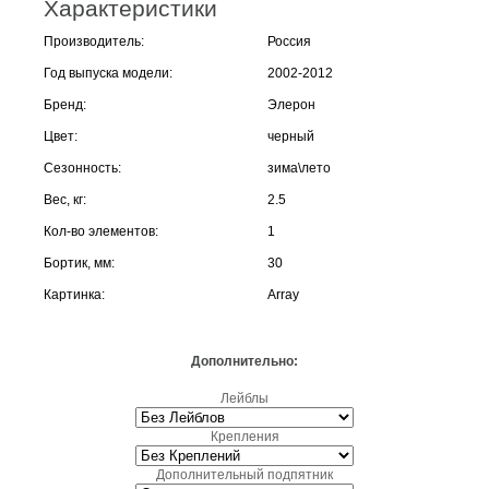
Характеристики
Производитель:
Россия
Год выпуска модели:
2002-2012
Бренд:
Элерон
Цвет:
черный
Сезонность:
зима\лето
Вес, кг:
2.5
Кол-во элементов:
1
Бортик, мм:
30
Картинка:
Array
Дополнительно:
Лейблы
Крепления
Дополнительный подпятник