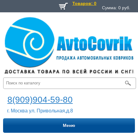
Товаров: 0
Сумма:
0
руб.
8(909)904-59-80
г. Москва ул. Привольная,д.8
Меню