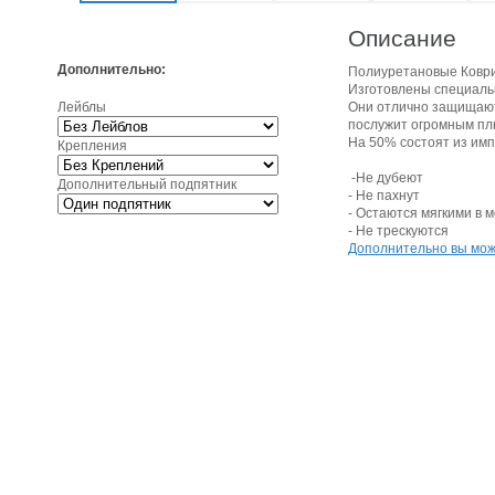
Описание
Дополнительно:
Полиуретановые Коври
Изготовлены специальн
Лейблы
Они отлично защищают 
послужит огромным плю
На 50% состоят из имп
Крепления
-Не дубеют
Дополнительный подпятник
- Не пахнут
- Остаются мягкими в 
- Не трескуются
Дополнительно вы може