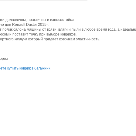
ки долговечны, практичны и износостойки.
о для Renault Duster 2015-.
полик салона машины от грязи, влаги и пыли в любое время года, а идеальн
сом и поставит точку при выборе ковриков.
ортного каучука который придает коврикам эластичность.
мороз
те купить коврик в багажник