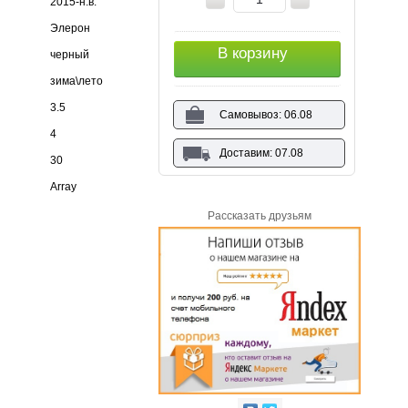
2015-н.в.
Элерон
В корзину
черный
зима\лето
3.5
Самовывоз: 06.08
4
Доставим: 07.08
30
Array
Рассказать друзьям