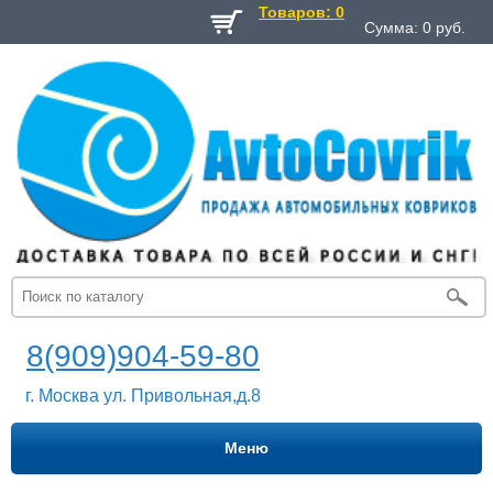
Товаров: 0
Сумма:
0
руб.
8(909)904-59-80
г. Москва ул. Привольная,д.8
Меню