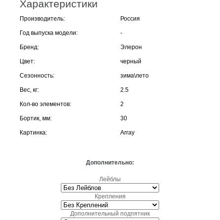
Характеристики
Производитель:
Россия
Год выпуска модели:
-
Бренд:
Элерон
Цвет:
черный
Сезонность:
зима\лето
Вес, кг:
2.5
Кол-во элементов:
2
Бортик, мм:
30
Картинка:
Array
Дополнительно:
Лейблы
Крепления
Дополнительный подпятник