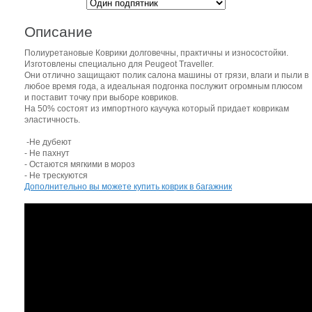
Описание
Полиуретановые Коврики долговечны, практичны и износостойки.
Изготовлены специально для Peugeot Traveller.
Они отлично защищают полик салона машины от грязи, влаги и пыли в
любое время года, а идеальная подгонка послужит огромным плюсом
и поставит точку при выборе ковриков.
На 50% состоят из импортного каучука который придает коврикам
эластичность.
-Не дубеют
- Не пахнут
- Остаются мягкими в мороз
- Не трескуются
Дополнительно вы можете купить коврик в багажник