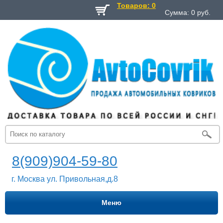
Товаров: 0
Сумма:
0
руб.
8(909)904-59-80
г. Москва ул. Привольная,д.8
Меню