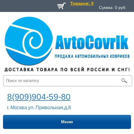
Товаров: 0
Сумма:
0
руб.
8(909)904-59-80
г. Москва ул. Привольная,д.8
Меню