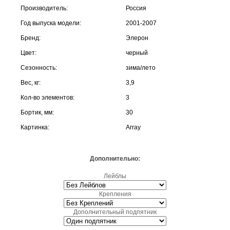
Производитель:
Россия
Год выпуска модели:
2001-2007
Бренд:
Элерон
Цвет:
черный
Сезонность:
зима/лето
Вес, кг:
3,9
Кол-во элементов:
3
Бортик, мм:
30
Картинка:
Array
Дополнительно:
Лейблы
Крепления
Дополнительный подпятник