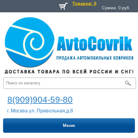
Товаров: 0
Сумма:
0
руб.
8(909)904-59-80
г. Москва ул. Привольная,д.8
Меню