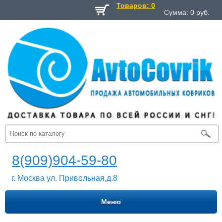
Товаров: 0
Сумма:
0
руб.
8(909)904-59-80
г. Москва ул. Привольная,д.8
Меню