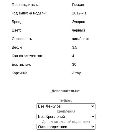
Производитель:
Россия
Год выпуска модели:
2012-н.в.
Бренд:
Элерон
Цвет:
черный
Сезонность:
зима\лето
Вес, кг:
3.5
Кол-во элементов:
4
Бортик, мм:
30
Картинка:
Array
Дополнительно:
Лейблы
Крепления
Дополнительный подпятник