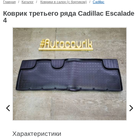
Главная
/
Каталог
/
Коврики в салон (с бортиком)
/
Cadillac
Коврик третьего ряда Cadillac Escalade
4
Характеристики