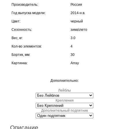
Производитель:
Россия
Год выпуска модели:
2014-н.в.
Цвет:
черный
Сезонность:
зима\лето
Вес, кг:
3.0
Кол-во элементов:
4
Бортик, мм:
30
Картинка:
Array
Дополнительно:
Лейблы
Крепления
Дополнительный подпятник
Описание