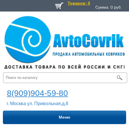
Товаров: 0
Сумма:
0
руб.
8(909)904-59-80
г. Москва ул. Привольная,д.8
Меню