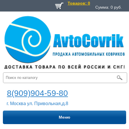
Товаров: 0
Сумма:
0
руб.
8(909)904-59-80
г. Москва ул. Привольная,д.8
Меню