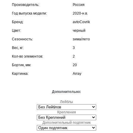
Производитель:
Россия
Год выпуска модели:
2020-н.в.
Бренд:
avtoCovrik
Цвет:
черный
Сезонность:
зима/лето
Вес, кг:
3
Кол-во элементов:
2
Бортик, мм:
20
Картинка:
Array
Дополнительно:
Лейблы
Крепления
Дополнительный подпятник