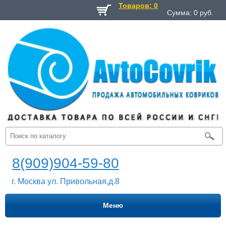
Товаров: 0
Сумма:
0
руб.
8(909)904-59-80
г. Москва ул. Привольная,д.8
Меню