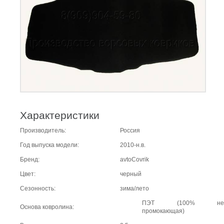
Характеристики
Производитель:
Россия
Год выпуска модели:
2010-н.в.
Бренд:
avtoCovrik
Цвет:
черный
Сезонность:
зима/лето
ПЭТ (100% не
Основа ковролина:
промокающая)