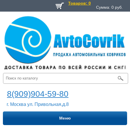
Товаров: 0
Сумма:
0
руб.
8(909)904-59-80
г. Москва ул. Привольная,д.8
Меню