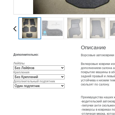
Описание
Дополнительно:
Ворсовые автоковрики
Лейблы
Велюровые коврики из
дополнением салона а
покрытие машины в абс
Крепления
задний правый и левый
устойчива к низким те
Дополнительный подпятник
скользят по салону.
Преимущества наших ко
-водительский автоков
-липучки анти скольже
-люверсы в ковриках п
-отличная мерка, кото