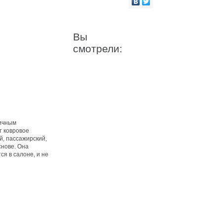
Вы
смотрели:
тичным
т ковровое
й, пассажирский,
снове. Она
ся в салоне, и не