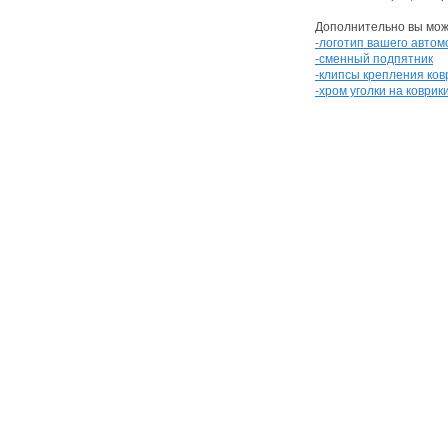
Дополнительно вы може
-логотип вашего автом
-сменный подпятник
-клипсы крепления ков
-хром уголки на коврик