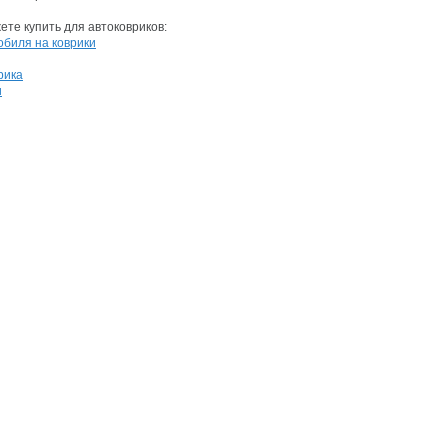
те купить для автоковриков:
обиля на коврики
рика
и