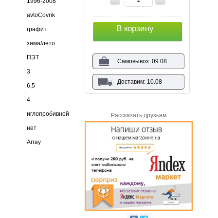
1996-2008
avtoCovrik
В корзину
графит
зима/лето
ПЭТ
Самовывоз: 09.08
3
Доставим: 10.08
6,5
4
иглопробивной
Рассказать друзьям
нет
Array