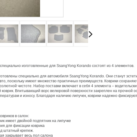
 специально изготовленные для SsangYong Korando состоят из 4 элементов.
готовлены специально для автомобиля SsangYong Korando. Они станут эсте
вто, поскольку имеют множество практичных преимуществ. Коврики сохраняю
олютной чистоте. Набор поставки включает в себя 4 элемента – водительски
 коврик. Впитывающий ворс велюровой поверхности закреплен на прочной о
мпературам и износу. Благодаря наличию липучек, коврики надежно фиксируют
вриков в салон:
рик имеет двойной подпятник на липучке
ния для фиксации коврика
од штатный крепеж.
рая закрывает весь пол салона