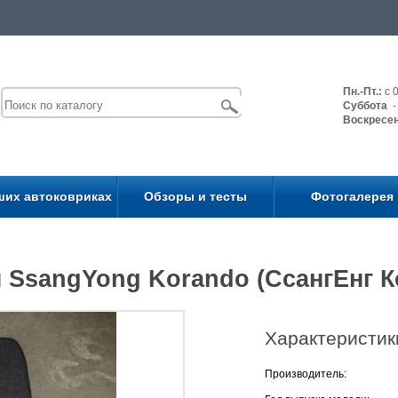
Пн.-Пт.:
с 0
Суббота
- 
Воскресе
ших автоковриках
Обзоры и тесты
Фотогалерея
 SsangYong Korando (СсангЕнг К
Характеристик
Производитель: