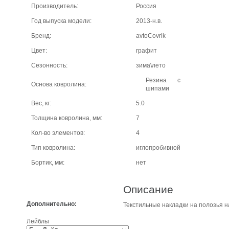
Производитель:
Россия
Год выпуска модели:
2013-н.в.
Бренд:
avtoCovrik
Цвет:
графит
Сезонность:
зима\лето
Резина с
Основа ковролина:
шипами
Вес, кг:
5.0
Толщина ковролина, мм:
7
Кол-во элементов:
4
Тип ковролина:
иглопробивной
Бортик, мм:
нет
Описание
Дополнительно:
Текстильные накладки на полозья на
Лейблы