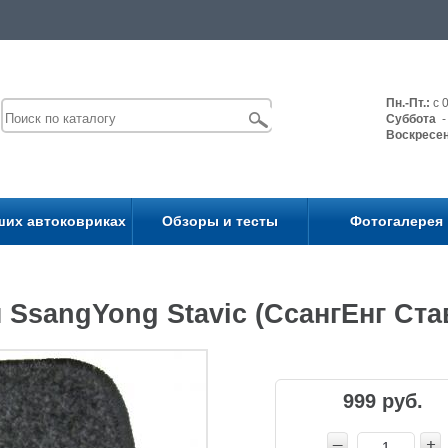
Пн.-Пт.:
с 0
Суббота
- 
Воскресе
ших автоковриках
Обзоры и тесты
Фотогалерея
SsangYong Stavic (СсангЕнг Став
999 руб.