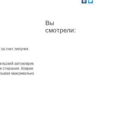
Вы
смотрели:
за счет липучек
ельский автоковрик
е стирания. Коврик
крывая максимально