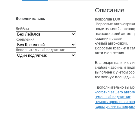
Описание
Дополнительно:
Ковролин LUX
Ворсовые автоковрики 
Лейблы
-водительский автоков
-пассажирский автоков
-задний правый
Крепления
-левый автоковрик.
Ворсовые коврики в са
Дополнительный подпятник
анти скольжения.
Благодаря наличию лип
снабжен двойным подпя
выполнен с учетом осо
возможную площадь. А
Дополнительно вы мож
-логотип вашего автом
-сменный подпятник
-клипсы крепления ков
-хром уголки на коврик