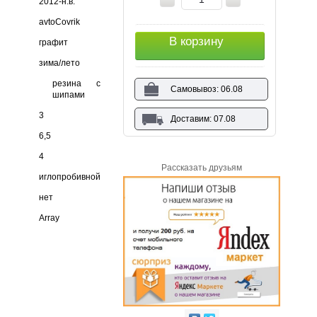
2012-н.в.
avtoCovrik
В корзину
графит
зима/лето
резина с
Самовывоз: 06.08
шипами
3
Доставим: 07.08
6,5
4
Рассказать друзьям
иглопробивной
нет
Array