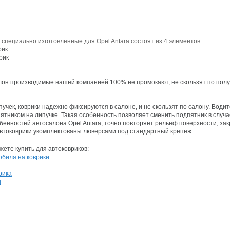
специально изготовленные для Opel Antara состоят из 4 элементов.
рик
рик
лон производимые нашей компанией 100% не промокают, не скользят по полу 
учек, коврики надежно фиксируются в салоне, и не скользят по салону. Водит
тником на липучке. Такая особенность позволяет сменить подпятник в случа
бенностей автосалона Opel Antara, точно повторяет рельеф поверхности, за
втоковрики укомплектованы люверсами под стандартный крепеж.
ете купить для автоковриков:
обиля на коврики
рика
и