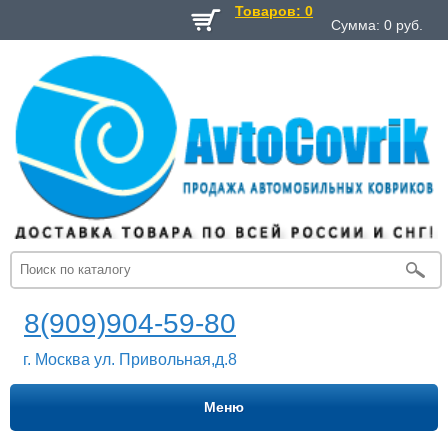
Товаров: 0
Сумма:
0
руб.
8(909)904-59-80
г. Москва ул. Привольная,д.8
Меню