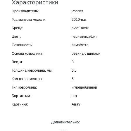
Характеристики
Производитель:
Россия
Год выпуска модели:
2010-н.в.
Бренд:
avtoCovrik
Цвет:
черный/графит
Сезонность:
зима/лето
Основа ковролина:
резина с шипами
Вес, кг:
3
Толщина ковролина, мм:
6,5
Кол-во элементов:
5
Тип ковролина:
иглопробивной
Бортик, мм:
нет
Картинка:
Array
Дополнительно: