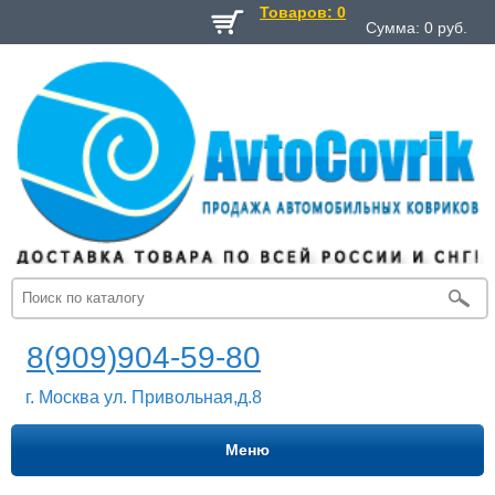
Товаров: 0
Сумма:
0
руб.
8(909)904-59-80
г. Москва ул. Привольная,д.8
Меню