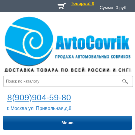
Товаров: 0
Сумма:
0
руб.
8(909)904-59-80
г. Москва ул. Привольная,д.8
Меню