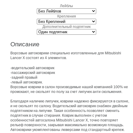
Лейблы
Крепления
Дополнительный подпятник
Описание
Ворсовые автоковрики специально изготовленные для Mitsubishi
Lancer X состоят из 4 элементов.
-водительский автоковрик
-пассажирский автоковрик
-задний правый
-левый автоковрик.
Ворсовые коврики в салон производимые нашей компанией 100% не
промокают, не скользят по полу за счет липучек анти скольжения.
Благодаря наличию липучек, коврики надежно фиксируются в салоне,
и не скользят по салону. Водительский автоковрик снабжен двойным
подпятником на липучке. Такая особенность позволяет сменить
подпятник в случае стирания. Коврик выполнен с учетом
особенностей автосалона Mitsubishi Lancer X, точно повторяет
рельеф поверхности, закрывая максимально возможную площадь.
Автоковрики укомплектованы люверсами под стандартный крепеж.