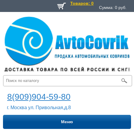
Товаров: 0
Сумма:
0
руб.
8(909)904-59-80
г. Москва ул. Привольная,д.8
Меню