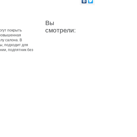
Вы
смотрели:
огут покрыть
я повышенная
лу салона. В
ы, подходит для
нии, подпятник без