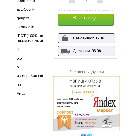
2006-2016
avtoCovrik
В корзину
графит
зима/лето
ПЭТ (100% не
Самовывоз: 05.08
промокаемый)
4
Доставим: 06.08
6,5
5
Рассказать друзьям
иглопробивной
нет
Array