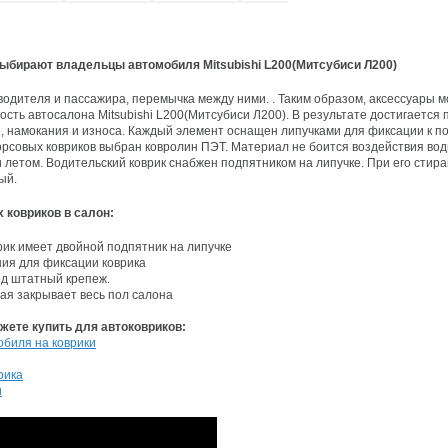
ыбирают владельцы автомобиля Mitsubishi L200(Митсубиси Л200)
 водителя и пассажира, перемычка между ними. . Таким образом, аксессуары м
сть автосалона Mitsubishi L200(Митсубиси Л200). В результате достигаетс
, намокания и износа. Каждый элемент оснащен липучками для фиксации к по
орсовых ковриков выбран ковролин ПЭТ. Материал не боится воздействия вод
 летом. Водительский коврик снабжен подпятником на липучке. При его стира
вый.
 ковриков в салон:
рик имеет двойной подпятник на липучке
ния для фиксации коврика
од штатный крепеж.
рая закрывает весь пол салона
ете купить для автоковриков:
обиля на коврики
рика
и