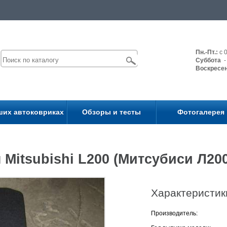
Пн.-Пт.:
с 0
Суббота
- 
Воскресе
ших автоковриках
Обзоры и тесты
Фотогалерея
itsubishi L200 (Митсубиси Л200
Характеристик
Производитель: