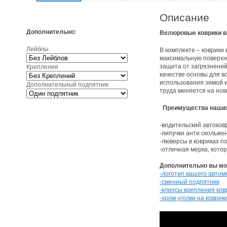
Описание
Дополнительно:
Велюровые коврики в
Лейблы
В комплекте – коврики
максимальную поверхно
защита от загрязнений
Крепления
качестве основы для в
использования зимой и
Дополнительный подпятник
труда меняется на но
Преимущества наших
-водительский автоков
-липучки анти скольже
-люверсы в ковриках п
-отличная мерка, кото
Дополнительно вы мож
-логотип вашего автом
-сменный подпятник
-клипсы крепления ков
-хром уголки на коврик