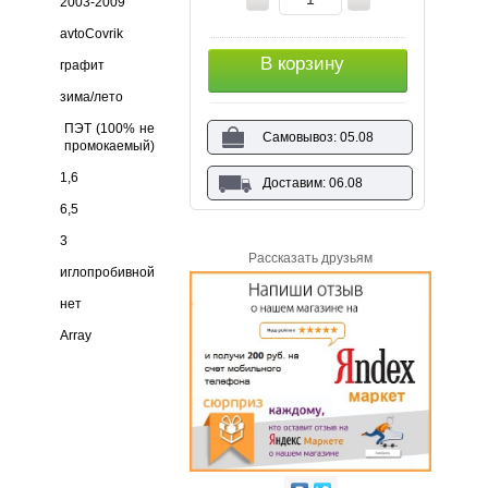
2003-2009
avtoCovrik
В корзину
графит
зима/лето
ПЭТ (100% не
Самовывоз: 05.08
промокаемый)
1,6
Доставим: 06.08
6,5
3
Рассказать друзьям
иглопробивной
нет
Array