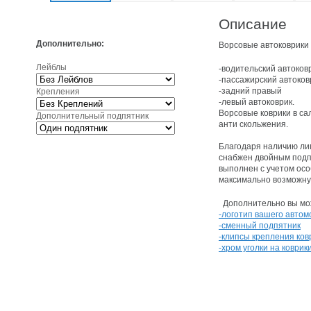
Описание
Дополнительно:
Ворсовые автоковрики 
Лейблы
-водительский автоков
-пассажирский автоков
-задний правый
Крепления
-левый автоковрик.
Ворсовые коврики в са
Дополнительный подпятник
анти скольжения.
Благодаря наличию лип
снабжен двойным подпя
выполнен с учетом осо
максимально возможну
Дополнительно вы мож
-логотип вашего автом
-сменный подпятник
-клипсы крепления ков
-хром уголки на коврик