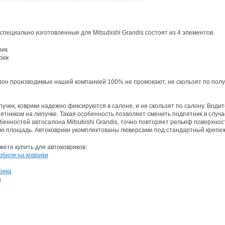
специально изготовленные для Mitsubishi Grandis состоят из 4 элементов.
рик
рик
лон производимые нашей компанией 100% не промокают, не скользят по полу 
учек, коврики надежно фиксируются в салоне, и не скользят по салону. Водит
тником на липучке. Такая особенность позволяет сменить подпятник в случа
бенностей автосалона Mitsubishi Grandis, точно повторяет рельеф поверхнос
ю площадь. Автоковрики укомплектованы люверсами под стандартный крепеж
ете купить для автоковриков:
обиля на коврики
рика
и