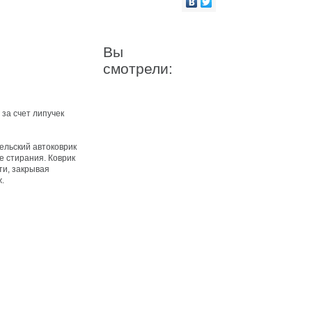
Вы
смотрели:
за счет липучек
ельский автоковрик
е стирания. Коврик
ти, закрывая
.