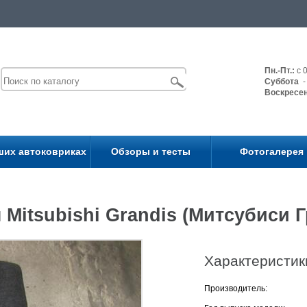
Пн.-Пт.:
с 0
Суббота
- 
Воскресе
ших автоковриках
Обзоры и тесты
Фотогалерея
Mitsubishi Grandis (Митсубиси Г
Характеристик
Производитель: