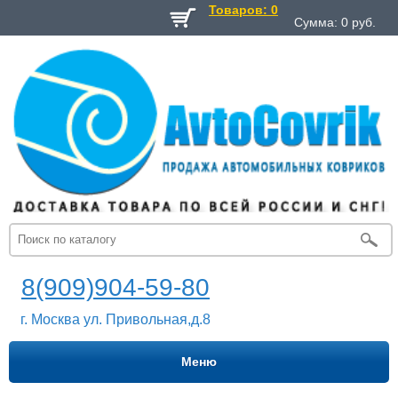
Товаров: 0
Сумма:
0
руб.
8(909)904-59-80
г. Москва ул. Привольная,д.8
Меню