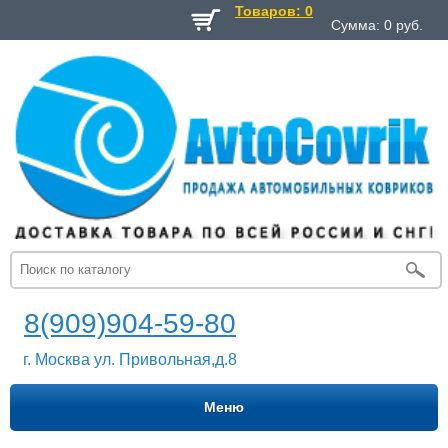
Товаров: 0
Сумма:
0
руб.
8(909)904-59-80
г. Москва ул. Привольная,д.8
Меню