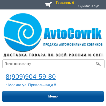
Товаров: 0
Сумма:
0
руб.
8(909)904-59-80
г. Москва ул. Привольная,д.8
Меню