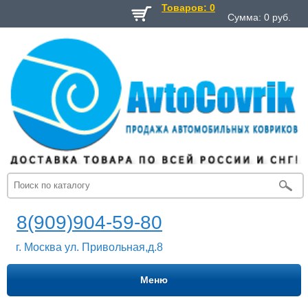
Товаров: 0
Сумма:
0
руб.
8(909)904-59-80
г. Москва ул. Привольная,д.8
Меню