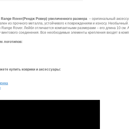
 Range Rover(Рендж Ровер) увеличенного размера
– оригинальный аксессу
влен из прочного металла, устойчивого к повреждениям и износу. Необычный
и Range Rover. Лейбл отличается компактными размерами – его длина 10 см. 
 винтового соединения. Все необходимые элементы крепления входят в комп
х логотипов:
ете купить коврики и аксессуары:
врика
и