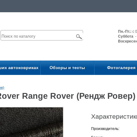
Пн.-Пт.:
с 0
Суббота
- 
Воскресе
ших автоковриках
Обзоры и тесты
Фотогалерея
ие)
over Range Rover (Рендж Ровер
Характеристик
Производитель: