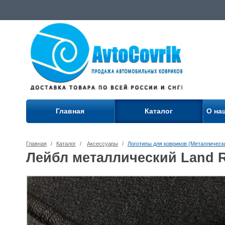
Главная
Каталог
О на
Главная
/
Каталог
/
Аксессуары
/
Логотипы для ковриков (Металлическ
Лейбл металлический Land R