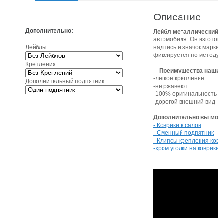
Описание
Дополнительно:
Лейбл металлический
автомобиля. Он изгото
Лейблы
надпись и значок марк
фиксируется по методу
Крепления
Преимущества наши
-легкое крепление
Дополнительный подпятник
-не ржавеют
-100% оригинальность
-дорогой внешний вид
Дополнительно вы мож
- Коврики в салон
- Сменный подпятник
- Клипсы крепления ко
-хром уголки на коврик