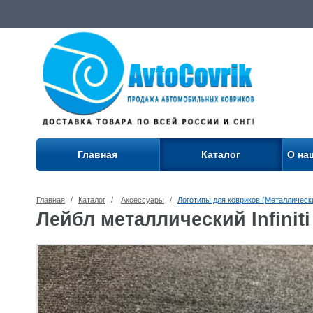
Главная
Каталог
О на
Главная
/
Каталог
/
Аксессуары
/
Логотипы для ковриков (Металлическ
Лейбл металлический Infini