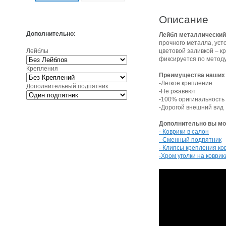
Описание
Дополнительно:
Лейбл металлический I
прочного металла, усто
Лейблы
цветовой заливкой – к
фиксируется по метод
Крепления
Преимущества наших 
-Легкое крепление
Дополнительный подпятник
-Не ржавеют
-100% оригинальность
-Дорогой внешний вид
Дополнительно вы мож
- Коврики в салон
- Сменный подпятник
- Клипсы крепления ко
-Хром уголки на коврик