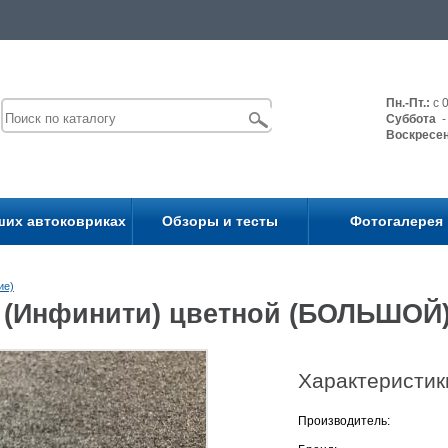
Пн.-Пт.:
с 0
Суббота
- 
Воскресе
ших автоковриках
Обзоры и тесты
Фотогалерея
ие)
ti (Инфинити) цветной (БОЛЬШОЙ
Характеристик
Производитель: