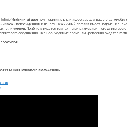
nfiniti(Инфинити) цветной
– оригинальный аксессуар для вашего автомобиля
йчивого к повреждениям и износу. Необычный логотип имеет надпись и значок м
расной и черной. Лейбл отличается компактными размерами – его длина всего 
у винтового соединения. Все необходимые элементы крепления входят в ко
логотипов:
ете купить коврики и аксессуары:
врика
и