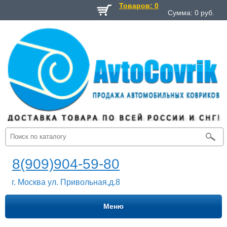
Товаров: 0
Сумма:
0
руб.
8(909)904-59-80
г. Москва ул. Привольная,д.8
Меню