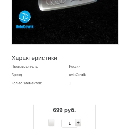
Характеристики
Производитель:
Россия
Бренд:
avtoCovrik
Кол-во элементов:
1
699 руб.