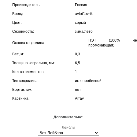
Производитель:
Россия
Бренд:
avtoCovrik
Цвет:
серый
Сезонность:
зима/лето
ПЭТ (100% не
Основа ковролина:
промокающая)
Вес, кг:
0,3
Толщина ковролина, мм:
6,5
Кол-во элементов:
1
Тип ковролина:
иглопробивной
Бортик, мм:
нет
Картинка:
Array
Дополнительно:
Лейблы