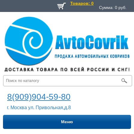
Товаров: 0
Сумма:
0
руб.
8(909)904-59-80
г. Москва ул. Привольная,д.8
Меню