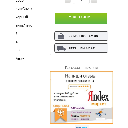
2010-
avtoCovrik
В корзину
черный
зима/лето
3
Самовывоз: 05.08
4
Доставим: 06.08
30
Array
Рассказать друзьям