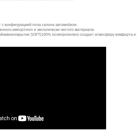
 с конфигурацией пола салона автомобиля.
нного,импортного и экологически чистого материала.
ойчивоепокрытие SOFT(100% полипропилен) создает атмосферу комфорта и