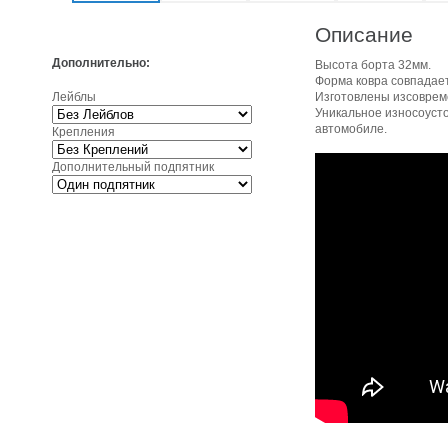
Описание
Дополнительно:
Высота борта 32мм.
Форма ковра совпадает
Лейблы
Изготовлены изсовреме
Уникальное износоуст
автомобиле.
Крепления
Дополнительный подпятник