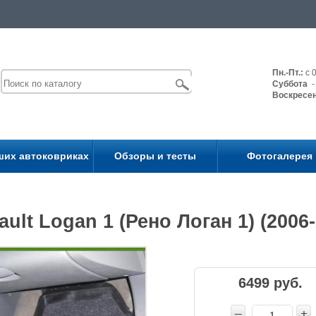
Пн.-Пт.:
с 0
Суббота
- 
Воскресе
ших автоковриках
Обзоры и тесты
Фотогалерея
ult Logan 1 (Рено Логан 1) (2006
6499 руб.