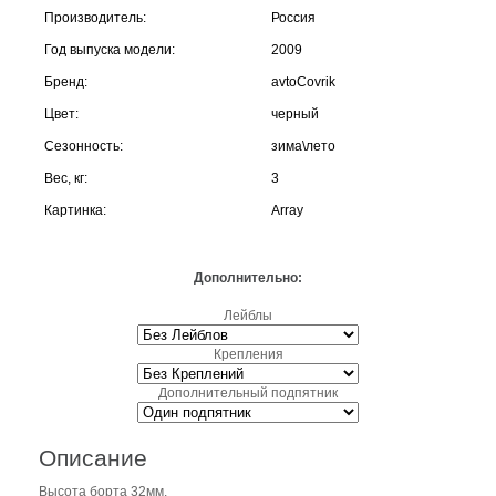
Производитель:
Россия
Год выпуска модели:
2009
Бренд:
avtoCovrik
Цвет:
черный
Сезонность:
зима\лето
Вес, кг:
3
Картинка:
Array
Дополнительно:
Лейблы
Крепления
Дополнительный подпятник
Описание
Высота борта 32мм.