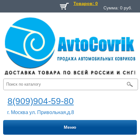
Товаров: 0
Сумма:
0
руб.
8(909)904-59-80
г. Москва ул. Привольная,д.8
Меню