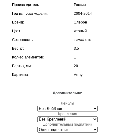
Производитель:
Россия
Год выпуска модели:
2004-2014
Бренд:
Элерон
Цвет:
черный
Сезонность:
зима/лето
Вес, кг:
3,5
Кол-во элементов:
1
Бортик, мм:
20
Картинка:
Array
Дополнительно:
Лейблы
Крепления
Дополнительный подпятник