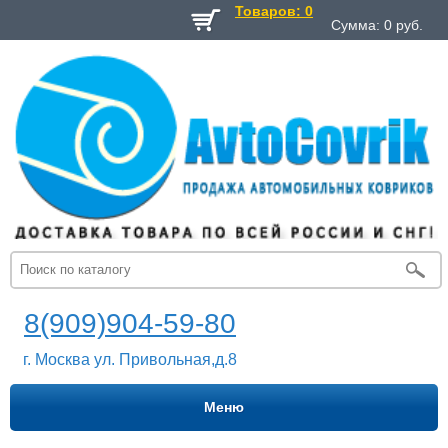
Товаров: 0
Сумма:
0
руб.
8(909)904-59-80
г. Москва ул. Привольная,д.8
Меню