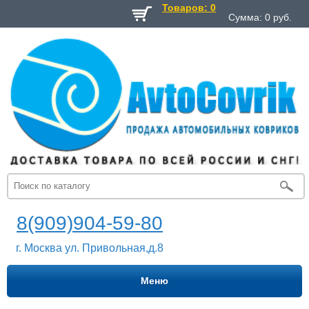
Товаров: 0
Сумма:
0
руб.
8(909)904-59-80
г. Москва ул. Привольная,д.8
Меню